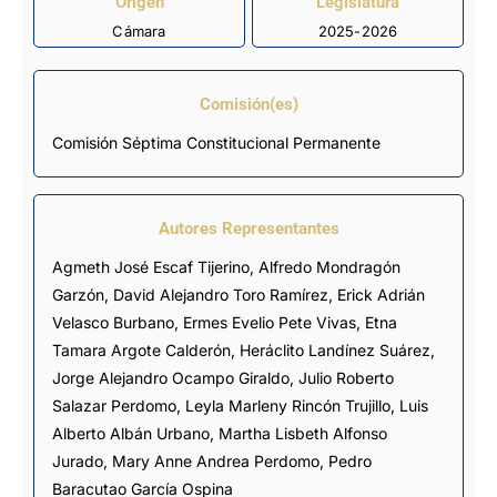
Origen
Legislatura
Cámara
2025-2026
Comisión(es)
Comisión Séptima Constitucional Permanente
Autores Representantes
Agmeth José Escaf Tijerino
,
Alfredo Mondragón
Garzón
,
David Alejandro Toro Ramírez
,
Erick Adrián
Velasco Burbano
,
Ermes Evelio Pete Vivas
,
Etna
Tamara Argote Calderón
,
Heráclito Landínez Suárez
,
Jorge Alejandro Ocampo Giraldo
,
Julio Roberto
Salazar Perdomo
,
Leyla Marleny Rincón Trujillo
,
Luis
Alberto Albán Urbano
,
Martha Lisbeth Alfonso
Jurado
,
Mary Anne Andrea Perdomo
,
Pedro
Baracutao García Ospina