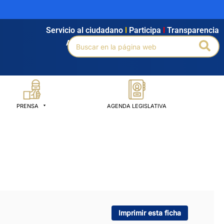
Servicio al ciudadano
l
Participa
l
Transparencia
Buscar
Bus
Agendamiento
l
Intranet
l
Búsqueda avanzada
por:
PRENSA
AGENDA LEGISLATIVA
Imprimir esta ficha