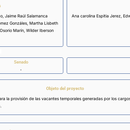
s
go
,
Jaime Raúl Salamanca
Ana carolina Espitia Jerez, 
ómez Gonzáles
,
Martha Lisbeth
Osorio Marín
,
Wilder Iberson
Senado
-
Objeto del proyecto
 para la provisión de las vacantes temporales generadas por los carg
.