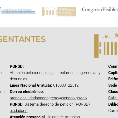
SENTANTES
PQRSD:
Conm
mer
Atención peticiones, quejas, reclamos, sugerencias y
Capit
denuncias
Edifi
Línea Nacional Gratuita:
018000122512
Sede 
inua.
Correo electrónico:
Claus
atencionciudadanacongreso@senado.gov.co
Calle
PQRSD
:
Sistema derecho de petición (PQRSD)
Bibli
ciudadano
Carre
Atención presencial
: Unidad de Atención