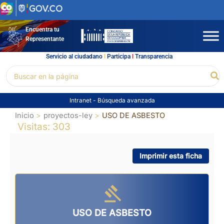
Ir
al
contenido
Encuentra tu
Representante
Servicio al ciudadano
l
Participa
l
Transparencia
Buscar
Bu
por:
Intranet
-
Búsqueda avanzada
Inicio
proyectos-ley
USO DE ASBESTO
Visitas: 303
Imprimir esta ficha
USO DE ASBESTO