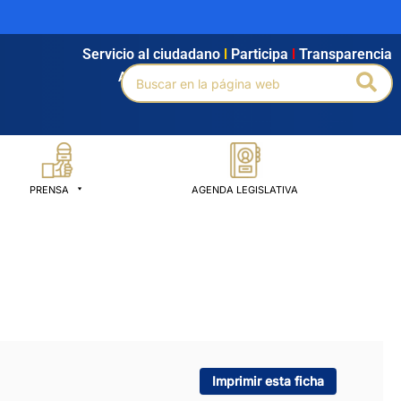
Servicio al ciudadano
l
Participa
l
Transparencia
Buscar
Bus
Agendamiento
l
Intranet
l
Búsqueda avanzada
por:
PRENSA
AGENDA LEGISLATIVA
Imprimir esta ficha