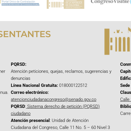
SENTANTES
PQRSD:
Conm
mer
Atención peticiones, quejas, reclamos, sugerencias y
Capit
denuncias
Edifi
Línea Nacional Gratuita:
018000122512
Sede 
inua.
Correo electrónico:
Claus
atencionciudadanacongreso@senado.gov.co
Calle
PQRSD
:
Sistema derecho de petición (PQRSD)
Bibli
ciudadano
Carre
Atención presencial
: Unidad de Atención
Ciudadana del Congreso, Calle 11 No. 5 – 60 Nivel 3