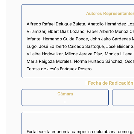
Autores Representante
Alfredo Rafael Deluque Zuleta
,
Anatolio Hernández Lo
Villamizar
,
Elbert Díaz Lozano
,
Faber Alberto Muñoz C
Infante
,
Hernando Guida Ponce
,
John Jairo Cárdenas 
Lugo
,
José Edilberto Caicedo Sastoque
,
José Eliécer 
Villalba Hodwalker
,
Milene Jarava Díaz
,
Monica Liliana
Maria Raigoza Morales
,
Norma Hurtado Sánchez
,
Osca
Teresa de Jesús Enríquez Rosero
Fecha de Radicación
Cámara
-
Fortalecer la economía campesina colombiana como gara