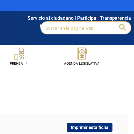
Servicio al ciudadano
l
Participa
l
Transparencia
Buscar
Bus
Agendamiento
l
Intranet
l
Búsqueda avanzada
por:
PRENSA
AGENDA LEGISLATIVA
Imprimir esta ficha