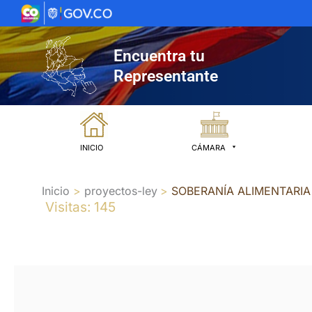
Ir
al
contenido
Encuentra tu
Representante
INICIO
CÁMARA
Inicio
proyectos-ley
SOBERANÍA ALIMENTARIA
Visitas: 145