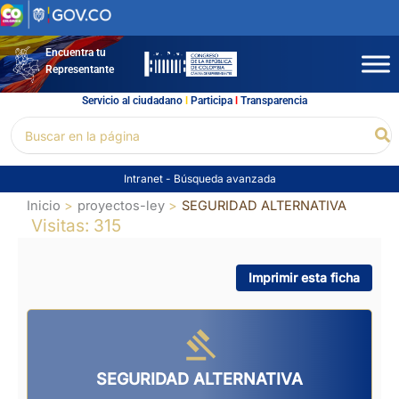
Ir
al
contenido
Encuentra tu
Representante
Servicio al ciudadano
l
Participa
l
Transparencia
Buscar
Bu
por:
Intranet
-
Búsqueda avanzada
Inicio
proyectos-ley
SEGURIDAD ALTERNATIVA
Visitas: 315
Imprimir esta ficha
SEGURIDAD ALTERNATIVA