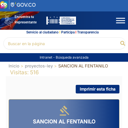
Ir
al
contenido
Encuentra tu
Representante
Servicio al ciudadano
l
Participa
l
Transparencia
Buscar
Bu
por:
Intranet
-
Búsqueda avanzada
Inicio
proyectos-ley
SANCION AL FENTANILO
Visitas: 516
Imprimir esta ficha
SANCION AL FENTANILO