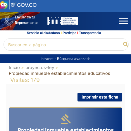
Ir
al
contenido
Encuentra tu
Representante
Servicio al ciudadano
l
Participa
l
Transparencia
Buscar
Bu
por:
Intranet
-
Búsqueda avanzada
Inicio
proyectos-ley
Propiedad inmueble establecimientos educativos
Visitas: 179
Imprimir esta ficha
Propiedad inmueble establecimientos