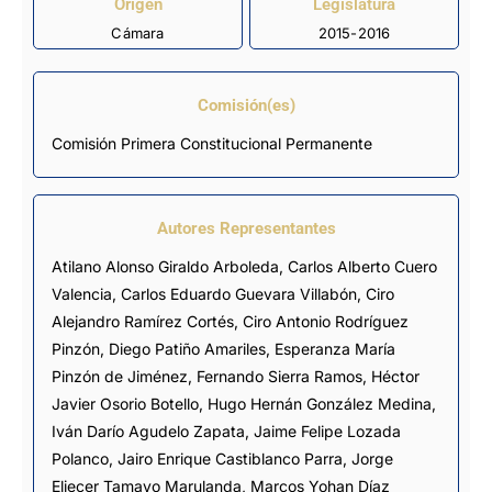
Origen
Legislatura
Cámara
2015-2016
Comisión(es)
Comisión Primera Constitucional Permanente
Autores Representantes
Atilano Alonso Giraldo Arboleda
,
Carlos Alberto Cuero
Valencia
,
Carlos Eduardo Guevara Villabón
,
Ciro
Alejandro Ramírez Cortés
,
Ciro Antonio Rodríguez
Pinzón
,
Diego Patiño Amariles
,
Esperanza María
Pinzón de Jiménez
,
Fernando Sierra Ramos
,
Héctor
Javier Osorio Botello
,
Hugo Hernán González Medina
,
Iván Darío Agudelo Zapata
,
Jaime Felipe Lozada
Polanco
,
Jairo Enrique Castiblanco Parra
,
Jorge
Eliecer Tamayo Marulanda
,
Marcos Yohan Díaz