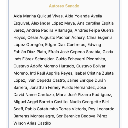
Autores Senado
Aída Marina Quilcué Vivas, Aida Yolanda Avella
Esquivel, Alexánder López Maya, Ana carolina Espitia
Jerez, Andrea Padilla Villarraga, Andrés Felipe Guerra
Hoyos,
César Augusto Pachón Achury
, Clara Eugenia
López Obregón, Edgar Díaz Contreras, Edwing
Fabián Díaz Plata, Efraín José Cepeda Sarabia, Gloria
Inés Flórez Schneider, Guido Echeverri Piedrahita,
Gustavo Adolfo Moreno Hurtado, Gustavo Bolivar
Moreno,
Inti Raúl Asprilla Reyes
, Isabel Cristina Zuleta
López,
Iván Cepeda Castro
, Jaime Enrique Durán
Barrera, Jonathan Ferney Pulido Hernández, José
David Name Cardozo,
María José Pizarro Rodríguez
,
Miguel Angél Barreto Castillo
, Nadia Georgette Blel
Scaff, Pablo Catatumbo Torres Victoria, Roy Leonardo
Barreras Montealegre, Sor Berenice Bedoya Pérez,
Wilson Arias Castillo