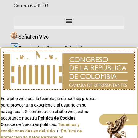
Carrera 6 # 8–94
Señal en Vivo
Facebook_@CamaraColombia
Instagram_@CamaraColombia
X_@CamaraColombia
Youtube_@CamaraColombia
Tiktok_@CamaraColombia
Este sitio web usa la tecnología de cookies propias
Youtube_@CanalCongreso
para proveer una experiencia al usuario en su
navegación. Si continúas en el sitio web, estás
aceptando nuestra
Política de Cookies.
Aceptar
Conoce de Nuestras políticas:
Términos y
condiciones de uso del sitio
/
Política de
Conoce GOV.CO
Protección de Datos Personales