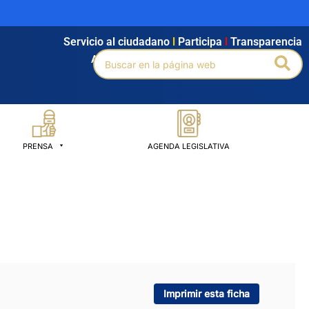
Servicio al ciudadano
l
Participa
l
Transparencia
Buscar
Bus
Agendamiento
l
Intranet
l
Búsqueda avanzada
por:
PRENSA
AGENDA LEGISLATIVA
Imprimir esta ficha