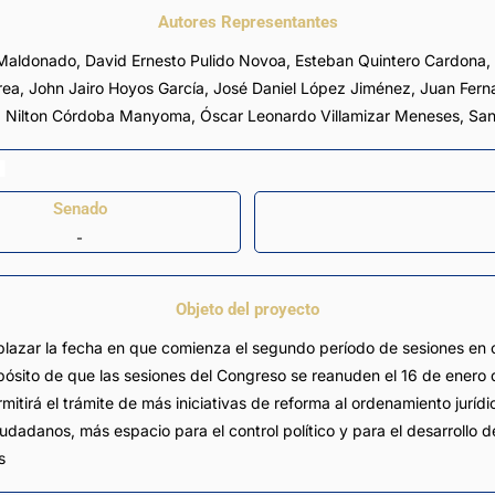
Autores Representantes
 Maldonado
,
David Ernesto Pulido Novoa
,
Esteban Quintero Cardona
,
rea
,
John Jairo Hoyos García
,
José Daniel López Jiménez
,
Juan Fern
,
Nilton Córdoba Manyoma
,
Óscar Leonardo Villamizar Meneses
,
San
Senado
-
Objeto del proyecto
plazar la fecha en que comienza el segundo período de sesiones en c
opósito de que las sesiones del Congreso se reanuden el 16 de ener
mitirá el trámite de más iniciativas de reforma al ordenamiento juríd
iudadanos, más espacio para el control político y para el desarroll
s