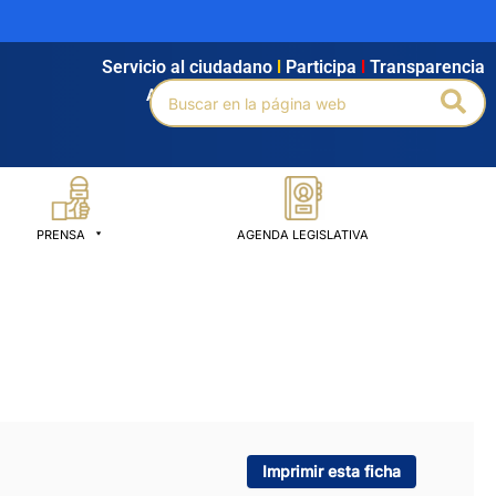
Servicio al ciudadano
l
Participa
l
Transparencia
Buscar
Bus
Agendamiento
l
Intranet
l
Búsqueda avanzada
por:
PRENSA
AGENDA LEGISLATIVA
Imprimir esta ficha