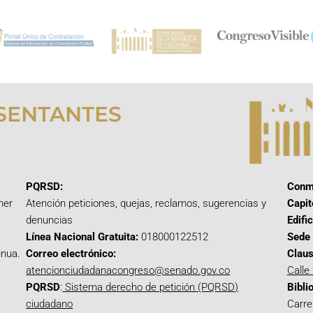
SENTANTES
PQRSD:
Conm
mer
Atención peticiones, quejas, reclamos, sugerencias y
Capit
denuncias
Edifi
Línea Nacional Gratuita:
018000122512
Sede 
inua.
Correo electrónico:
Claus
atencionciudadanacongreso@senado.gov.co
Calle
PQRSD
:
Sistema derecho de petición (PQRSD)
Bibli
ciudadano
Carre