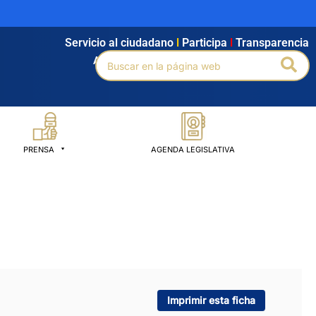
Servicio al ciudadano
l
Participa
l
Transparencia
Buscar
Bus
Agendamiento
l
Intranet
l
Búsqueda avanzada
por:
PRENSA
AGENDA LEGISLATIVA
Imprimir esta ficha