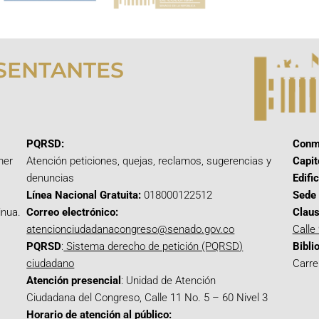
SENTANTES
PQRSD:
Conm
mer
Atención peticiones, quejas, reclamos, sugerencias y
Capit
denuncias
Edifi
Línea Nacional Gratuita:
018000122512
Sede 
inua.
Correo electrónico:
Claus
atencionciudadanacongreso@senado.gov.co
Calle
PQRSD
:
Sistema derecho de petición (PQRSD)
Bibli
ciudadano
Carre
Atención presencial
: Unidad de Atención
Ciudadana del Congreso, Calle 11 No. 5 – 60 Nivel 3
Horario de atención al público: