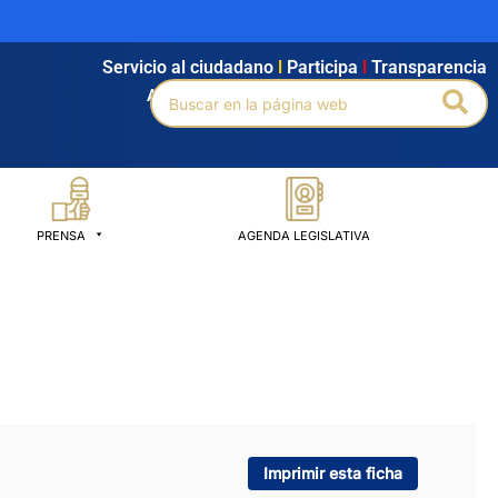
Servicio al ciudadano
l
Participa
l
Transparencia
Buscar
Bus
Agendamiento
l
Intranet
l
Búsqueda avanzada
por:
PRENSA
AGENDA LEGISLATIVA
Imprimir esta ficha