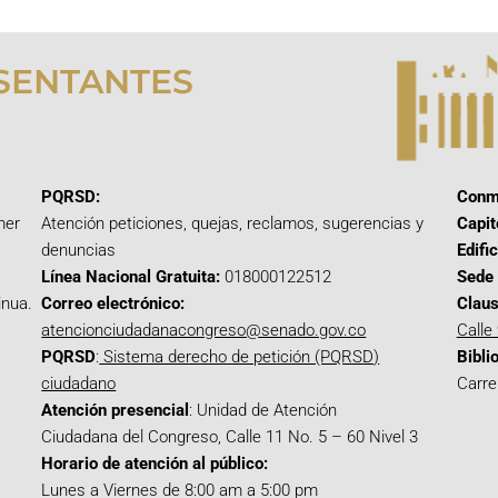
SENTANTES
PQRSD:
Conm
mer
Atención peticiones, quejas, reclamos, sugerencias y
Capit
denuncias
Edifi
Línea Nacional Gratuita:
018000122512
Sede 
inua.
Correo electrónico:
Claus
atencionciudadanacongreso@senado.gov.co
Calle
PQRSD
:
Sistema derecho de petición (PQRSD)
Bibli
ciudadano
Carre
Atención presencial
: Unidad de Atención
Ciudadana del Congreso, Calle 11 No. 5 – 60 Nivel 3
Horario de atención al público:
Lunes a Viernes de 8:00 am a 5:00 pm