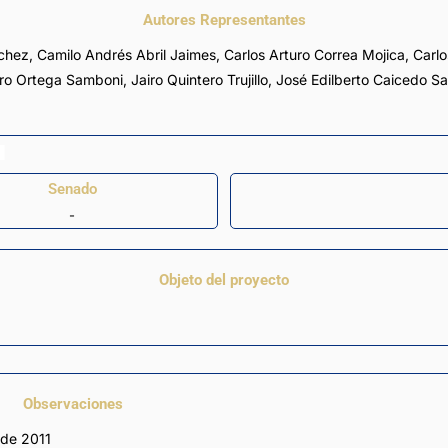
Autores Representantes
chez
,
Camilo Andrés Abril Jaimes
,
Carlos Arturo Correa Mojica
,
Carlo
iro Ortega Samboni
,
Jairo Quintero Trujillo
,
José Edilberto Caicedo S
Senado
-
Objeto del proyecto
Observaciones
 de 2011