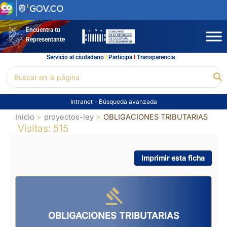
Ir
al
contenido
Encuentra tu
Representante
Servicio al ciudadano
l
Participa
l
Transparencia
Buscar
Bu
por:
Intranet
-
Búsqueda avanzada
Inicio
proyectos-ley
OBLIGACIONES TRIBUTARIAS
Visitas: 515
Imprimir esta ficha
OBLIGACIONES TRIBUTARIAS