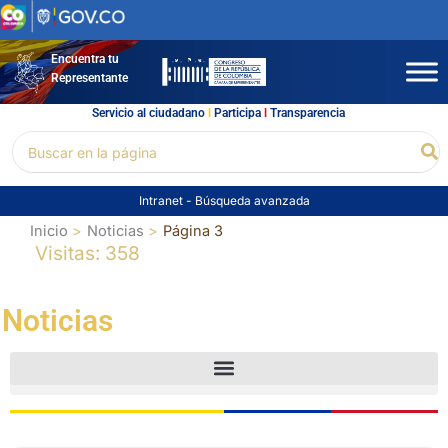
Ir
al
contenido
Encuentra tu
Representante
Servicio al ciudadano
l
Participa
l
Transparencia
Buscar
Bu
por:
Intranet
-
Búsqueda avanzada
Inicio
Noticias
Página 3
Visitas: 358
Noticias