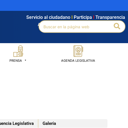
Servicio al ciudadano
l
Participa
l
Transparencia
Buscar
Bus
Agendamiento
l
Intranet
l
Búsqueda avanzada
por:
PRENSA
AGENDA LEGISLATIVA
uencia Legislativa
Galería