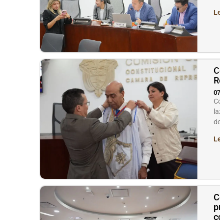
L
C
R
07
Co
la
d
L
C
p
c