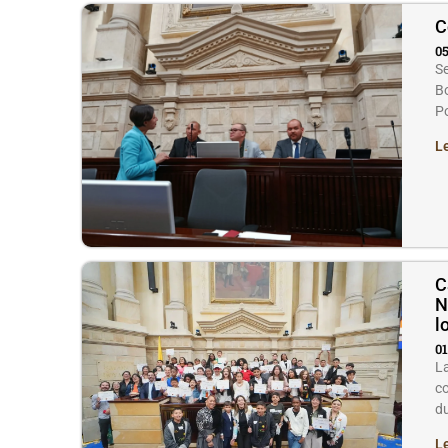
C
05
Se
Bo
Po
L
C
N
l
01
La
co
du
L