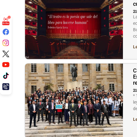
c
21
La
ec
Bo
c
L
C
E
r
21
* 
le
de
L