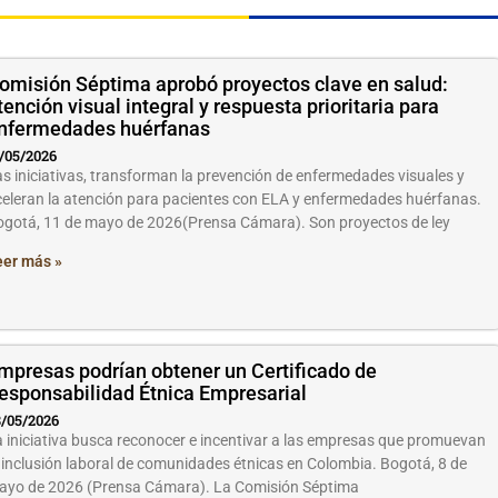
P
P
P
P
omisión Séptima aprobó proyectos clave en salud:
á
á
á
á
tención visual integral y respuesta prioritaria para
nfermedades huérfanas
g
g
g
g
/05/2026
i
i
i
i
s iniciativas, transforman la prevención de enfermedades visuales y
n
n
n
n
eleran la atención para pacientes con ELA y enfermedades huérfanas.
a
a
a
a
ogotá, 11 de mayo de 2026(Prensa Cámara). Son proyectos de ley
eer más »
mpresas podrían obtener un Certificado de
esponsabilidad Étnica Empresarial
/05/2026
 iniciativa busca reconocer e incentivar a las empresas que promuevan
 inclusión laboral de comunidades étnicas en Colombia. Bogotá, 8 de
ayo de 2026 (Prensa Cámara). La Comisión Séptima