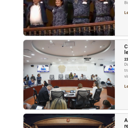
Bo
L
C
l
23
Du
tr
vi
L
A
r