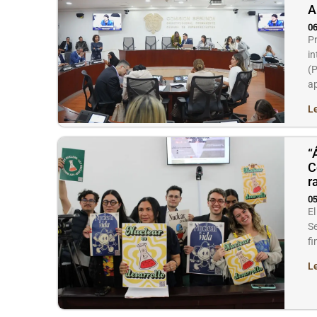
A
06
Pr
in
(
a
L
“
C
r
05
El
Se
fi
L