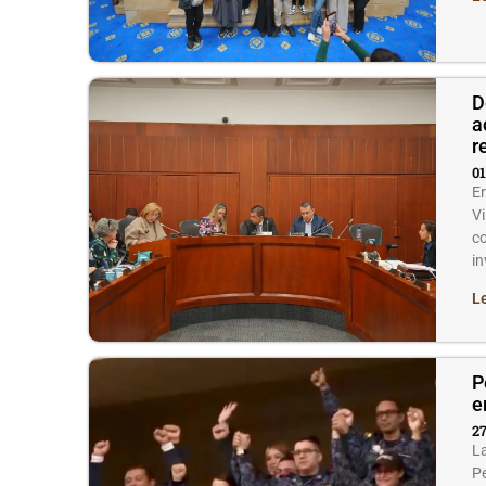
D
a
r
01
En
Vi
co
i
L
P
e
27
La
Pe