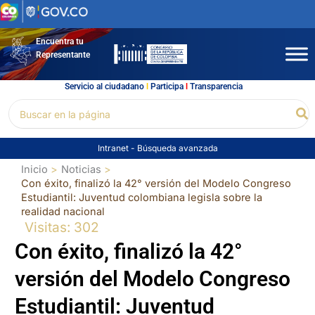
Ir
al
contenido
Encuentra tu
Representante
Servicio al ciudadano
l
Participa
l
Transparencia
Buscar
Bu
por:
Intranet
-
Búsqueda avanzada
Inicio
Noticias
Con éxito, finalizó la 42° versión del Modelo Congreso
Estudiantil: Juventud colombiana legisla sobre la
realidad nacional
Visitas: 302
Con éxito, finalizó la 42°
versión del Modelo Congreso
Estudiantil: Juventud