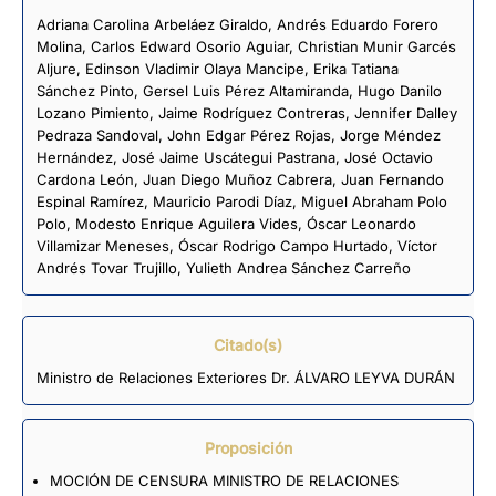
Adriana Carolina Arbeláez Giraldo
,
Andrés Eduardo Forero
Molina
,
Carlos Edward Osorio Aguiar
,
Christian Munir Garcés
Aljure
,
Edinson Vladimir Olaya Mancipe
,
Erika Tatiana
Sánchez Pinto
,
Gersel Luis Pérez Altamiranda
,
Hugo Danilo
Lozano Pimiento
,
Jaime Rodríguez Contreras
,
Jennifer Dalley
Pedraza Sandoval
,
John Edgar Pérez Rojas
,
Jorge Méndez
Hernández
,
José Jaime Uscátegui Pastrana
,
José Octavio
Cardona León
,
Juan Diego Muñoz Cabrera
,
Juan Fernando
Espinal Ramírez
,
Mauricio Parodi Díaz
,
Miguel Abraham Polo
Polo
,
Modesto Enrique Aguilera Vides
,
Óscar Leonardo
Villamizar Meneses
,
Óscar Rodrigo Campo Hurtado
,
Víctor
Andrés Tovar Trujillo
,
Yulieth Andrea Sánchez Carreño
Citado(s)
Ministro de Relaciones Exteriores Dr. ÁLVARO LEYVA DURÁN
Proposición
MOCIÓN DE CENSURA MINISTRO DE RELACIONES