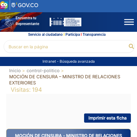
Ir
al
contenido
Encuentra tu
Representante
Servicio al ciudadano
l
Participa
l
Transparencia
Buscar
Bu
por:
Intranet
-
Búsqueda avanzada
Inicio
control-politico
MOCIÓN DE CENSURA – MINISTRO DE RELACIONES
EXTERIORES
Visitas: 194
Imprimir esta ficha
MOCIÓN DE CENSURA - MINISTRO DE RELACIONES