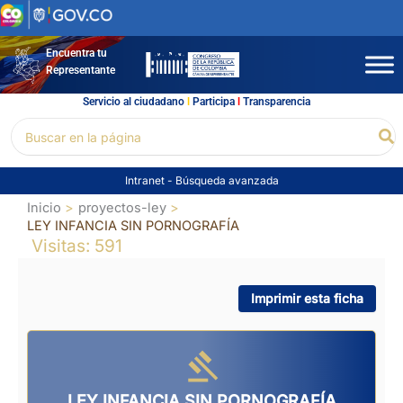
Ir
al
contenido
Encuentra tu
Representante
Servicio al ciudadano
l
Participa
l
Transparencia
Buscar
Bu
por:
Intranet
-
Búsqueda avanzada
Inicio
proyectos-ley
LEY INFANCIA SIN PORNOGRAFÍA
Visitas: 591
Imprimir esta ficha
LEY INFANCIA SIN PORNOGRAFÍA