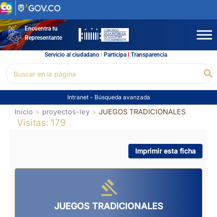
Ir
al
contenido
Encuentra tu
Representante
Servicio al ciudadano
l
Participa
l
Transparencia
Buscar
Bu
por:
Intranet
-
Búsqueda avanzada
Inicio
proyectos-ley
JUEGOS TRADICIONALES
Visitas: 179
Imprimir esta ficha
JUEGOS TRADICIONALES