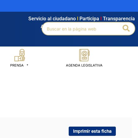
Servicio al ciudadano
l
Participa
l
Transparencia
Buscar
Bus
Agendamiento
l
Intranet
l
Búsqueda avanzada
por:
PRENSA
AGENDA LEGISLATIVA
Imprimir esta ficha