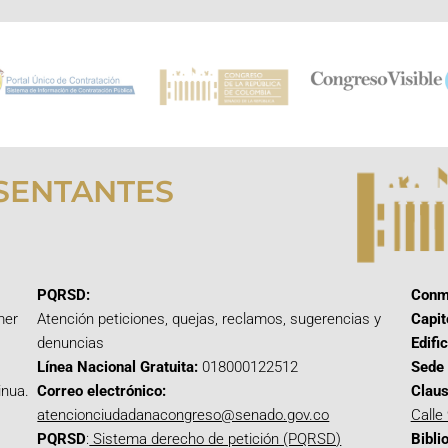
SENTANTES
PQRSD:
Conm
mer
Atención peticiones, quejas, reclamos, sugerencias y
Capit
denuncias
Edifi
Línea Nacional Gratuita:
018000122512
Sede 
inua.
Correo electrónico:
Claus
atencionciudadanacongreso@senado.gov.co
Calle
PQRSD
:
Sistema derecho de petición (PQRSD)
Bibli