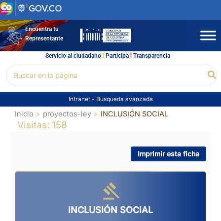
Ir
al
contenido
Encuentra tu
Representante
Servicio al ciudadano
l
Participa
l
Transparencia
Buscar
Bu
por:
Intranet
-
Búsqueda avanzada
Inicio
proyectos-ley
INCLUSIÓN SOCIAL
Visitas: 158
Imprimir esta ficha
INCLUSIÓN SOCIAL