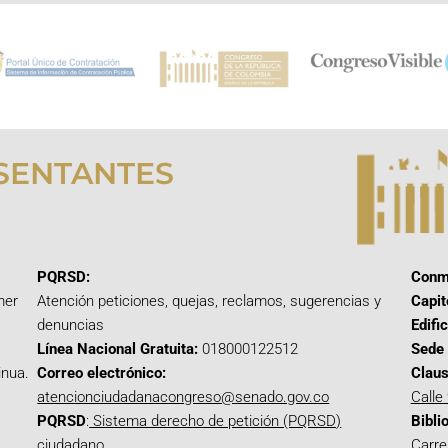
SENTANTES
PQRSD:
Conm
mer
Atención peticiones, quejas, reclamos, sugerencias y
Capit
denuncias
Edifi
Línea Nacional Gratuita:
018000122512
Sede 
inua.
Correo electrónico:
Claus
atencionciudadanacongreso@senado.gov.co
Calle
PQRSD
:
Sistema derecho de petición (PQRSD)
Bibli
ciudadano
Carre