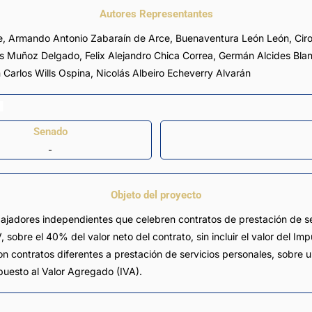
Autores Representantes
e
,
Armando Antonio Zabaraín de Arce
,
Buenaventura León León
,
Cir
és Muñoz Delgado
,
Felix Alejandro Chica Correa
,
Germán Alcides Bla
 Carlos Wills Ospina
,
Nicolás Albeiro Echeverry Alvarán
Senado
-
Objeto del proyecto
rabajadores independientes que celebren contratos de prestación de 
sobre el 40% del valor neto del contrato, sin incluir el valor del I
n contratos diferentes a prestación de servicios personales, sobre u
mpuesto al Valor Agregado (IVA).