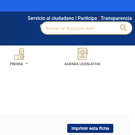
Servicio al ciudadano
l
Participa
l
Transparencia
Buscar
Bus
Agendamiento
l
Intranet
l
Búsqueda avanzada
por:
PRENSA
AGENDA LEGISLATIVA
Imprimir esta ficha