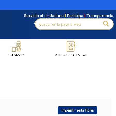
Servicio al ciudadano
l
Participa
l
Transparencia
Buscar
Bus
Agendamiento
l
Intranet
l
Búsqueda avanzada
por:
PRENSA
AGENDA LEGISLATIVA
Imprimir esta ficha