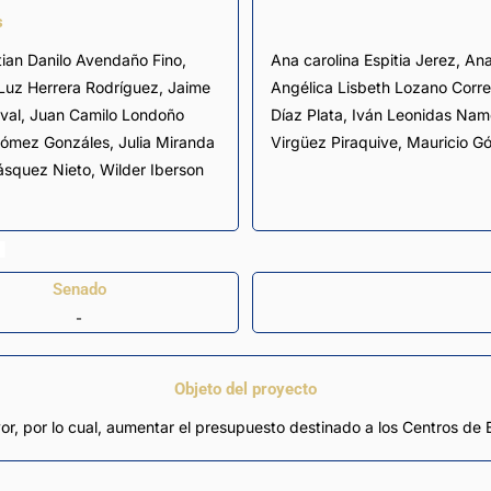
s
tian Danilo Avendaño Fino
,
Ana carolina Espitia Jerez,
Ana
Luz Herrera Rodríguez
,
Jaime
Angélica Lisbeth Lozano Corr
val
,
Juan Camilo Londoño
Díaz Plata, Iván Leonidas Na
Gómez Gonzáles
,
Julia Miranda
Virgüez Piraquive,
Mauricio G
ásquez Nieto
,
Wilder Iberson
Senado
-
Objeto del proyecto
or, por lo cual, aumentar el presupuesto destinado a los Centros de 