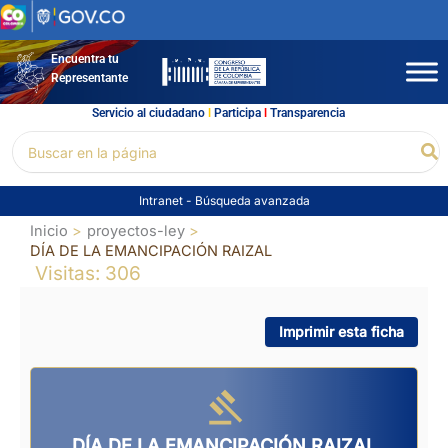
Ir
al
contenido
Encuentra tu
Representante
Servicio al ciudadano
l
Participa
l
Transparencia
Buscar
Bu
por:
Intranet
-
Búsqueda avanzada
Inicio
proyectos-ley
DÍA DE LA EMANCIPACIÓN RAIZAL
Visitas: 306
Imprimir esta ficha
DÍA DE LA EMANCIPACIÓN RAIZAL