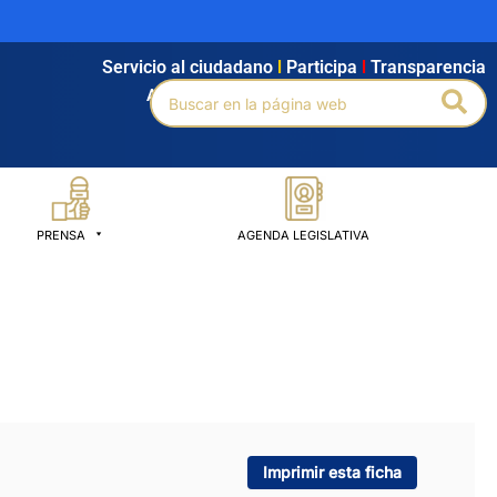
Servicio al ciudadano
l
Participa
l
Transparencia
Buscar
Bus
Agendamiento
l
Intranet
l
Búsqueda avanzada
por:
PRENSA
AGENDA LEGISLATIVA
Imprimir esta ficha