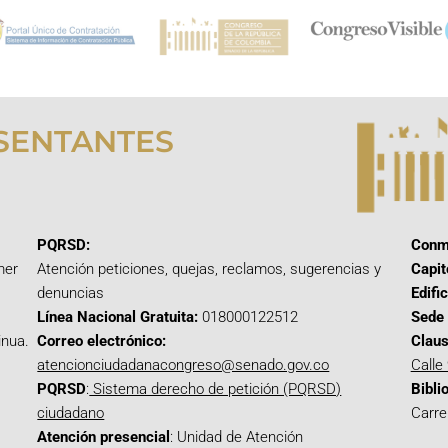
SENTANTES
PQRSD:
Conm
mer
Atención peticiones, quejas, reclamos, sugerencias y
Capit
denuncias
Edifi
Línea Nacional Gratuita:
018000122512
Sede 
inua.
Correo electrónico:
Claus
atencionciudadanacongreso@senado.gov.co
Calle
PQRSD
:
Sistema derecho de petición (PQRSD)
Bibli
ciudadano
Carre
Atención presencial
: Unidad de Atención