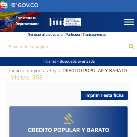
Ir
al
contenido
Encuentra tu
Representante
Servicio al ciudadano
l
Participa
l
Transparencia
Buscar
Bu
por:
Intranet
-
Búsqueda avanzada
Inicio
proyectos-ley
CREDITO POPULAR Y BARATO
Visitas: 358
Imprimir esta ficha
CREDITO POPULAR Y BARATO