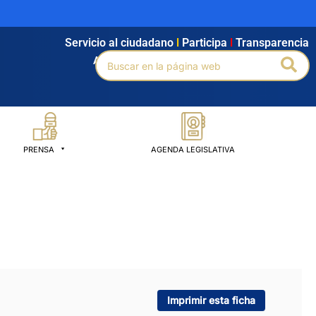
Servicio al ciudadano
l
Participa
l
Transparencia
Buscar
Bus
Agendamiento
l
Intranet
l
Búsqueda avanzada
por:
PRENSA
AGENDA LEGISLATIVA
Imprimir esta ficha