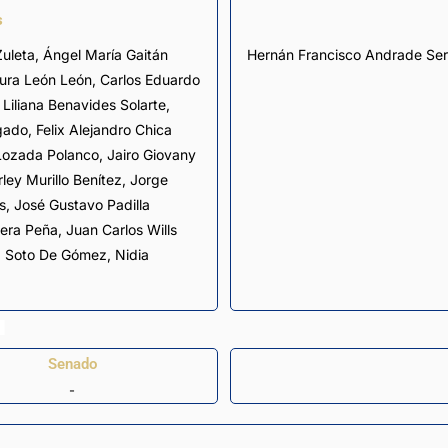
s
Zuleta
,
Ángel María Gaitán
Hernán Francisco Andrade Ser
ura León León
,
Carlos Eduardo
 Liliana Benavides Solarte
,
gado
,
Felix Alejandro Chica
 Lozada Polanco
,
Jairo Giovany
ley Murillo Benítez
,
Jorge
s
,
José Gustavo Padilla
vera Peña,
Juan Carlos Wills
na Soto De Gómez
,
Nidia
Senado
-