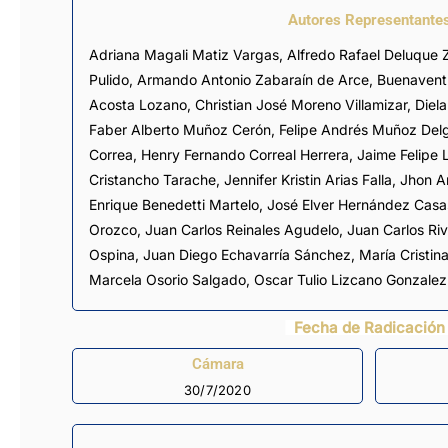
Autores Representante
Adriana Magali Matiz Vargas
,
Alfredo Rafael Deluque 
Pulido
,
Armando Antonio Zabaraín de Arce
,
Buenavent
Acosta Lozano
,
Christian José Moreno Villamizar
,
Diela
Faber Alberto Muñoz Cerón
,
Felipe Andrés Muñoz Del
Correa
,
Henry Fernando Correal Herrera
,
Jaime Felipe
Cristancho Tarache
,
Jennifer Kristin Arias Falla
,
Jhon Ar
Enrique Benedetti Martelo
,
José Elver Hernández Casa
Orozco
,
Juan Carlos Reinales Agudelo
, Juan Carlos Ri
Ospina
,
Juan Diego Echavarría Sánchez
,
María Cristi
Marcela Osorio Salgado
,
Oscar Tulio Lizcano Gonzalez
Fecha de Radicación
Cámara
30/7/2020