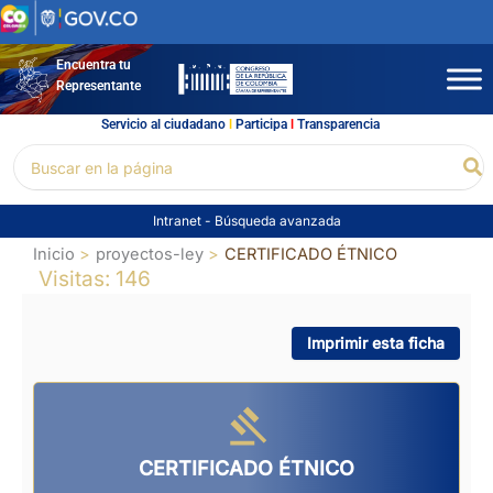
Ir
al
contenido
Encuentra tu
Representante
Servicio al ciudadano
l
Participa
l
Transparencia
Buscar
Bu
por:
Intranet
-
Búsqueda avanzada
Inicio
proyectos-ley
CERTIFICADO ÉTNICO
Visitas: 146
Imprimir esta ficha
CERTIFICADO ÉTNICO