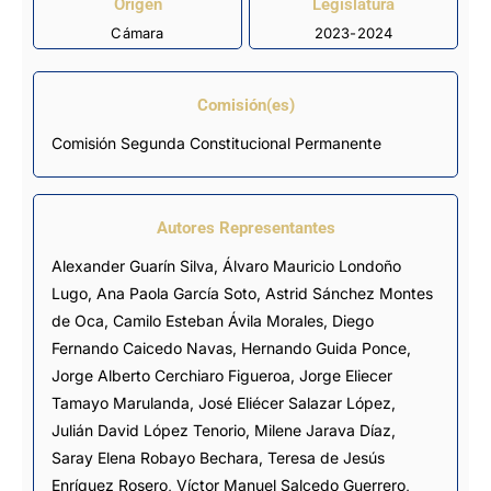
Origen
Legislatura
Cámara
2023-2024
Comisión(es)
Comisión Segunda Constitucional Permanente
Autores Representantes
Alexander Guarín Silva
,
Álvaro Mauricio Londoño
Lugo
,
Ana Paola García Soto
,
Astrid Sánchez Montes
de Oca
,
Camilo Esteban Ávila Morales
,
Diego
Fernando Caicedo Navas
,
Hernando Guida Ponce
,
Jorge Alberto Cerchiaro Figueroa
,
Jorge Eliecer
Tamayo Marulanda
,
José Eliécer Salazar López
,
Julián David López Tenorio
,
Milene Jarava Díaz
,
Saray Elena Robayo Bechara
,
Teresa de Jesús
Enríquez Rosero
,
Víctor Manuel Salcedo Guerrero
,