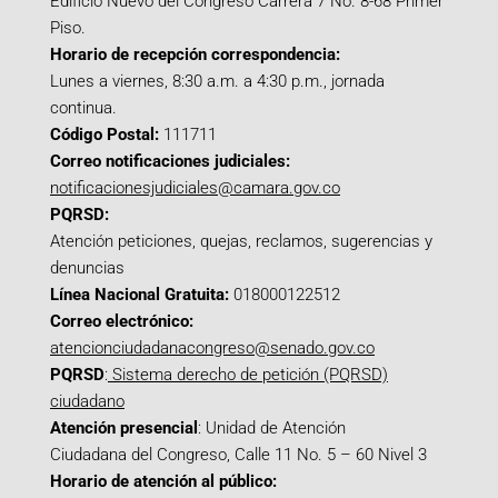
Edificio Nuevo del Congreso Carrera 7 No. 8-68 Primer
Piso.
Horario de recepción correspondencia:
Lunes a viernes, 8:30 a.m. a 4:30 p.m., jornada
continua.
Código Postal:
111711
Correo notificaciones judiciales:
notificacionesjudiciales@camara.gov.co
PQRSD:
Atención peticiones, quejas, reclamos, sugerencias y
denuncias
Línea Nacional Gratuita:
018000122512
Correo electrónico:
atencionciudadanacongreso@senado.gov.co
PQRSD
:
Sistema derecho de petición (PQRSD)
ciudadano
Atención presencial
: Unidad de Atención
Ciudadana del Congreso, Calle 11 No. 5 – 60 Nivel 3
Horario de atención al público: