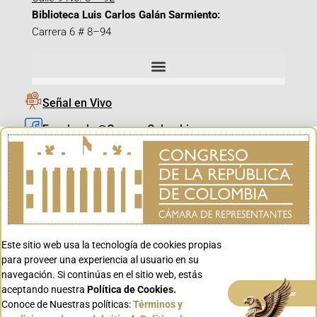
Biblioteca Luis Carlos Galán Sarmiento:
Carrera 6 # 8–94
Señal en Vivo
Facebook_@CamaraColombia
Instagram_@CamaraColombia
X_@CamaraColombia
Youtube_@CamaraColombia
Tiktok_@CamaraColombia
Este sitio web usa la tecnología de cookies propias
Youtube_@CanalCongreso
para proveer una experiencia al usuario en su
navegación. Si continúas en el sitio web, estás
aceptando nuestra
Política de Cookies.
Aceptar
Conoce de Nuestras políticas:
Términos y