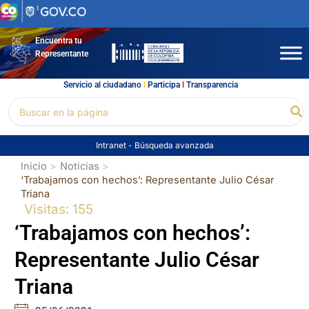
Ir
al
contenido
Encuentra tu
Representante
Servicio al ciudadano
l
Participa
l
Transparencia
Buscar
Bu
por:
Intranet
-
Búsqueda avanzada
Inicio
Noticias
‘Trabajamos con hechos’: Representante Julio César
Triana
Visitas: 155
‘Trabajamos con hechos’:
Representante Julio César
Triana