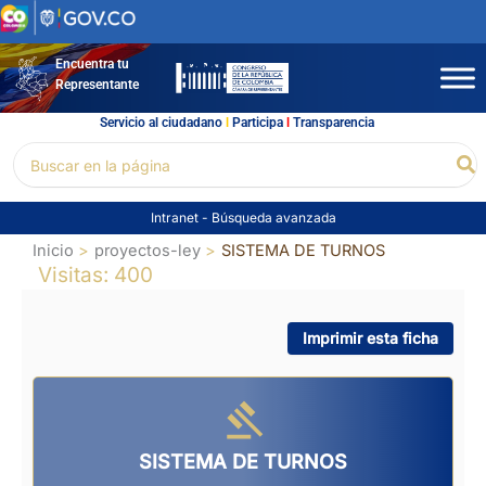
Ir
al
contenido
Encuentra tu
Representante
Servicio al ciudadano
l
Participa
l
Transparencia
Buscar
Bu
por:
Intranet
-
Búsqueda avanzada
Inicio
proyectos-ley
SISTEMA DE TURNOS
Visitas: 400
Imprimir esta ficha
SISTEMA DE TURNOS