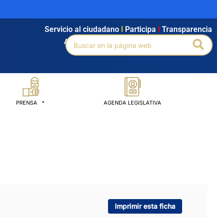
Servicio al ciudadano
l
Participa
l
Transparencia
Buscar
Bus
Agendamiento
l
Intranet
l
Búsqueda avanzada
por:
PRENSA
AGENDA LEGISLATIVA
Imprimir esta ficha