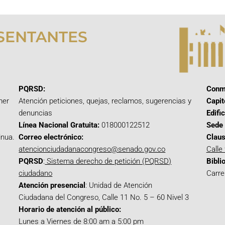
SENTANTES
PQRSD:
Conm
mer
Atención peticiones, quejas, reclamos, sugerencias y
Capit
denuncias
Edifi
Línea Nacional Gratuita:
018000122512
Sede 
inua.
Correo electrónico:
Claus
atencionciudadanacongreso@senado.gov.co
Calle
PQRSD
:
Sistema derecho de petición (PQRSD)
Bibli
ciudadano
Carre
Atención presencial
: Unidad de Atención
Ciudadana del Congreso, Calle 11 No. 5 – 60 Nivel 3
Horario de atención al público:
Lunes a Viernes de 8:00 am a 5:00 pm