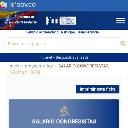
Ir
al
contenido
Encuentra tu
Representante
Servicio al ciudadano
l
Participa
l
Transparencia
Buscar
Bu
por:
Intranet
-
Búsqueda avanzada
Inicio
proyectos-ley
SALARIO CONGRESISTAS
Visitas: 389
Imprimir esta ficha
SALARIO CONGRESISTAS