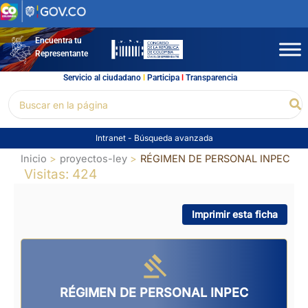
Ir
al
contenido
Encuentra tu
Representante
Servicio al ciudadano
l
Participa
l
Transparencia
Buscar
Bu
por:
Intranet
-
Búsqueda avanzada
Inicio
proyectos-ley
RÉGIMEN DE PERSONAL INPEC
Visitas: 424
Imprimir esta ficha
RÉGIMEN DE PERSONAL INPEC