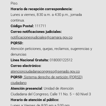
Piso.
Horario de recepción correspondencia:
Lunes a viernes, 8:30 a.m. a 4:30 p.m., jornada
continua.
Código Postal:
111711
Correo notificaciones judiciales:
notificacionesjudiciales@camara.gov.co
PQRSD:
Atención peticiones, quejas, reclamos, sugerencias y
denuncias
Línea Nacional Gratuita:
018000122512
Correo electrónico:
atencionciudadanacongreso@senado.gov.co
PQRSD
:
Sistema derecho de petición (PQRSD)
ciudadano
Atención presencial
: Unidad de Atención
Ciudadana del Congreso, Calle 11 No. 5 – 60 Nivel 3
Horario de atención al público:
Lunes a Viernes de 8:00 am a 5:00 pm