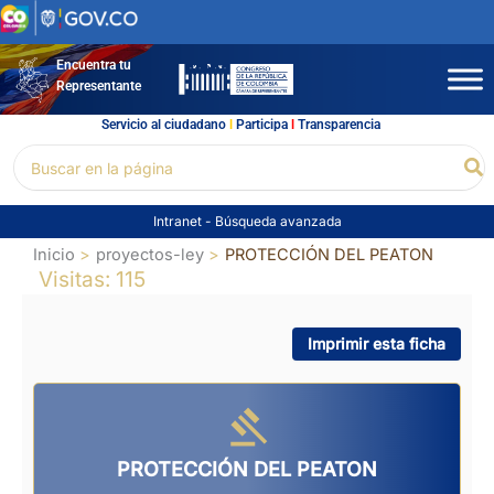
Ir
al
contenido
Encuentra tu
Representante
Servicio al ciudadano
l
Participa
l
Transparencia
Buscar
Bu
por:
Intranet
-
Búsqueda avanzada
Inicio
proyectos-ley
PROTECCIÓN DEL PEATON
Visitas: 115
Imprimir esta ficha
PROTECCIÓN DEL PEATON