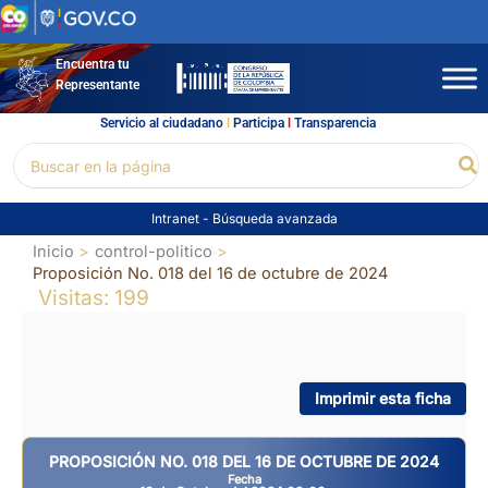
Ir
al
contenido
Encuentra tu
Representante
Servicio al ciudadano
l
Participa
l
Transparencia
Buscar
Bu
por:
Intranet
-
Búsqueda avanzada
Inicio
control-politico
Proposición No. 018 del 16 de octubre de 2024
Visitas: 199
Imprimir esta ficha
PROPOSICIÓN NO. 018 DEL 16 DE OCTUBRE DE 2024
Fecha