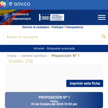
Ir
al
contenido
Encuentra tu
Representante
Servicio al ciudadano
l
Participa
l
Transparencia
Buscar
Bu
por:
Intranet
-
Búsqueda avanzada
Inicio
control-politico
Proposición N° 1
Visitas: 218
Imprimir esta ficha
PROPOSICIÓN N° 1
Fecha
02 de Octubre del 2024 10:00 pm