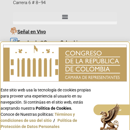
Carrera 6 # 8–94
Señal en Vivo
Facebook_@CamaraColombia
Instagram_@CamaraColombia
X_@CamaraColombia
Youtube_@CamaraColombia
Tiktok_@CamaraColombia
Este sitio web usa la tecnología de cookies propias
Youtube_@CanalCongreso
para proveer una experiencia al usuario en su
navegación. Si continúas en el sitio web, estás
aceptando nuestra
Política de Cookies.
Aceptar
Conoce de Nuestras políticas:
Términos y
condiciones de uso del sitio
/
Política de
Conoce GOV.CO
Protección de Datos Personales