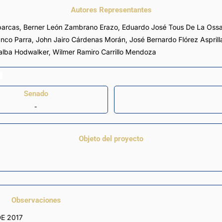
Autores Representantes
barcas
,
Berner León Zambrano Erazo
,
Eduardo José Tous De La Oss
anco Parra
,
John Jairo Cárdenas Morán
,
José Bernardo Flórez Asprill
lalba Hodwalker
,
Wilmer Ramiro Carrillo Mendoza
Senado
-
Objeto del proyecto
Observaciones
DE 2017