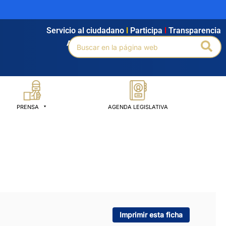
Servicio al ciudadano
l
Participa
l
Transparencia
Buscar
Bus
Agendamiento
l
Intranet
l
Búsqueda avanzada
por:
PRENSA
AGENDA LEGISLATIVA
Imprimir esta ficha