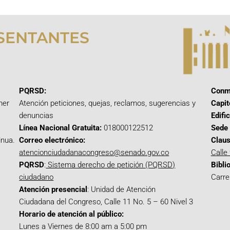
SENTANTES
PQRSD:
Conm
mer
Atención peticiones, quejas, reclamos, sugerencias y
Capit
denuncias
Edifi
Línea Nacional Gratuita:
018000122512
Sede 
inua.
Correo electrónico:
Claus
atencionciudadanacongreso@senado.gov.co
Calle
PQRSD
:
Sistema derecho de petición (PQRSD)
Bibli
ciudadano
Carre
Atención presencial
: Unidad de Atención
Ciudadana del Congreso, Calle 11 No. 5 – 60 Nivel 3
Horario de atención al público:
Lunes a Viernes de 8:00 am a 5:00 pm