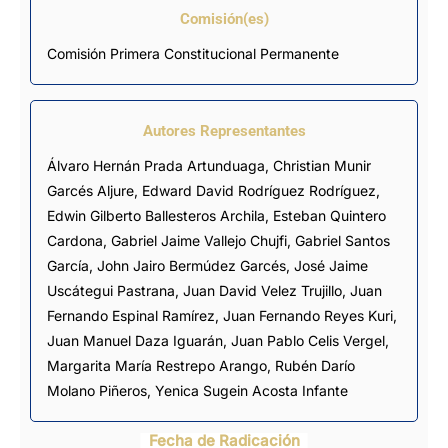
Comisión(es)
Comisión Primera Constitucional Permanente
Autores Representantes
Álvaro Hernán Prada Artunduaga
,
Christian Munir
Garcés Aljure
,
Edward David Rodríguez Rodríguez
,
Edwin Gilberto Ballesteros Archila
,
Esteban Quintero
Cardona
,
Gabriel Jaime Vallejo Chujfi
,
Gabriel Santos
García
,
John Jairo Bermúdez Garcés
,
José Jaime
Uscátegui Pastrana
,
Juan David Velez Trujillo
,
Juan
Fernando Espinal Ramírez
,
Juan Fernando Reyes Kuri
,
Juan Manuel Daza Iguarán
,
Juan Pablo Celis Vergel
,
Margarita María Restrepo Arango
,
Rubén Darío
Molano Piñeros
,
Yenica Sugein Acosta Infante
Fecha de Radicación