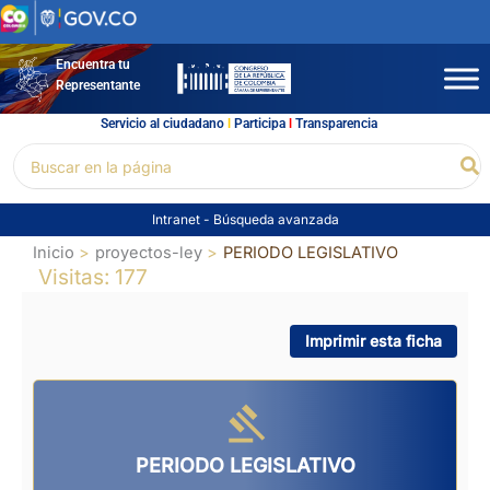
Ir
al
contenido
Encuentra tu
Representante
Servicio al ciudadano
l
Participa
l
Transparencia
Buscar
Bu
por:
Intranet
-
Búsqueda avanzada
Inicio
proyectos-ley
PERIODO LEGISLATIVO
Visitas: 177
Imprimir esta ficha
PERIODO LEGISLATIVO