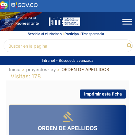
Ir
al
contenido
Encuentra tu
Representante
Servicio al ciudadano
l
Participa
l
Transparencia
Buscar
Bu
por:
Intranet
-
Búsqueda avanzada
Inicio
proyectos-ley
ORDEN DE APELLIDOS
Visitas: 178
Imprimir esta ficha
ORDEN DE APELLIDOS