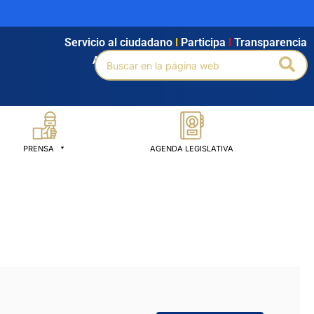
Servicio al ciudadano
l
Participa
l
Transparencia
Buscar
Bus
Agendamiento
l
Intranet
l
Búsqueda avanzada
por:
PRENSA
AGENDA LEGISLATIVA