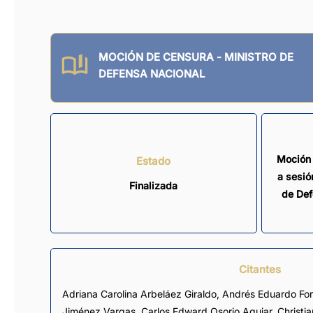
MOCIÓN DE CENSURA - MINISTRO DE
DEFENSA NACIONAL
Moción 
Estado
a sesió
Finalizada
de Def
Citantes
Adriana Carolina Arbeláez Giraldo
,
Andrés Eduardo For
Jiménez Vargas
,
Carlos Edward Osorio Aguiar
,
Christi