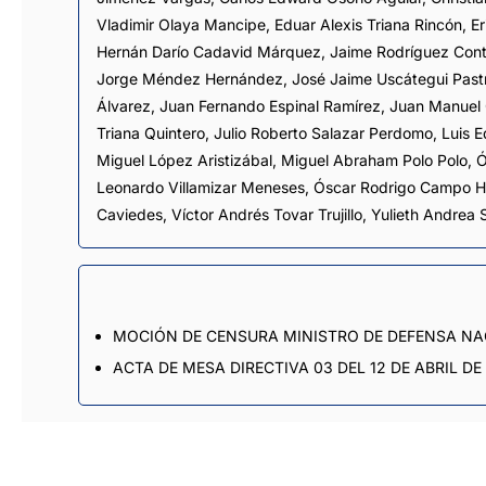
Vladimir Olaya Mancipe
,
Eduar Alexis Triana Rincón
,
Er
Hernán Darío Cadavid Márquez
,
Jaime Rodríguez Cont
Jorge Méndez Hernández
,
José Jaime Uscátegui Past
Álvarez
,
Juan Fernando Espinal Ramírez
,
Juan Manuel 
Triana Quintero
,
Julio Roberto Salazar Perdomo
,
Luis 
Miguel López Aristizábal
,
Miguel Abraham Polo Polo
,
Ó
Leonardo Villamizar Meneses
,
Óscar Rodrigo Campo H
Caviedes
,
Víctor Andrés Tovar Trujillo
,
Yulieth Andrea
MOCIÓN DE CENSURA MINISTRO DE DEFENSA N
ACTA DE MESA DIRECTIVA 03 DEL 12 DE ABRIL DE