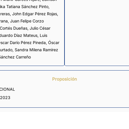
ika Tatiana Sánchez Pinto
,
reras
,
John Edgar Pérez Rojas
,
rana
,
Juan Felipe Corzo
Cortés Dueñas
,
Julio César
Eduardo Díaz Mateus
,
Luis
scar Darío Pérez Pineda
,
Óscar
urtado
,
Sandra Milena Ramírez
 Sánchez Carreño
Proposición
ACIONAL
 2023