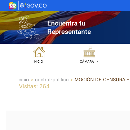
Ir
al
contenido
Encuentra tu
Representante
INICIO
CÁMARA
Inicio
control-politico
MOCIÓN DE CENSURA –
Visitas: 264