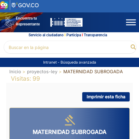
Ir
al
contenido
Encuentra tu
Representante
Servicio al ciudadano
l
Participa
l
Transparencia
Buscar
Bu
por:
Intranet
-
Búsqueda avanzada
Inicio
proyectos-ley
MATERNIDAD SUBROGADA
Visitas: 99
Imprimir esta ficha
MATERNIDAD SUBROGADA