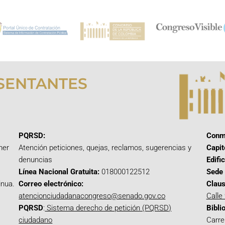
SENTANTES
PQRSD:
Conm
mer
Atención peticiones, quejas, reclamos, sugerencias y
Capit
denuncias
Edifi
Línea Nacional Gratuita:
018000122512
Sede 
inua.
Correo electrónico:
Claus
atencionciudadanacongreso@senado.gov.co
Calle
PQRSD
:
Sistema derecho de petición (PQRSD)
Bibli
ciudadano
Carre