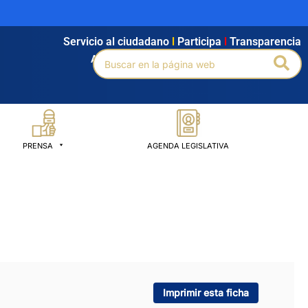
Servicio al ciudadano
l
Participa
l
Transparencia
Buscar
Bus
Agendamiento
l
Intranet
l
Búsqueda avanzada
por:
PRENSA
AGENDA LEGISLATIVA
Imprimir esta ficha