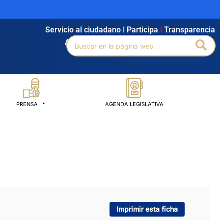
Servicio al ciudadano
l
Participa
l
Transparencia
Buscar
Bus
Agendamiento
l
Intranet
l
Búsqueda avanzada
por:
PRENSA
AGENDA LEGISLATIVA
Imprimir esta ficha