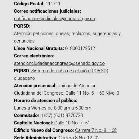
Código Postal:
111711
Correo notificaciones judiciales:
notificacionesjudiciales@camara.gov.co
PQRSD:
Atención peticiones, quejas, reclamos, sugerencias y
denuncias
Línea Nacional Gratuita:
018000122512
Correo electrónico:
atencionciudadanacongreso@senado.gov.co
PQRSD
:
Sistema derecho de petición (PQRSD)
ciudadano
Atención presencial
: Unidad de Atención
Ciudadana del Congreso, Calle 11 No. 5 – 60 Nivel 3
Horario de atención al público:
Lunes a Viernes de 8:00 am a 5:00 pm
Conmutador:
(+57) (601) 8770720
Capitolio Nacional:
Calle 10 No. 7- 51
Edificio Nuevo del Congreso:
Carrera 7 No. 8 – 68
Sede Administrativa:
Carrera 8 No. 12- 02